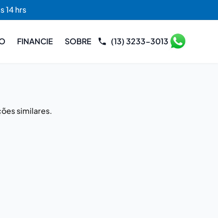
s 14 hrs
RO
FINANCIE
SOBRE
(13) 3233-3013
ões similares.