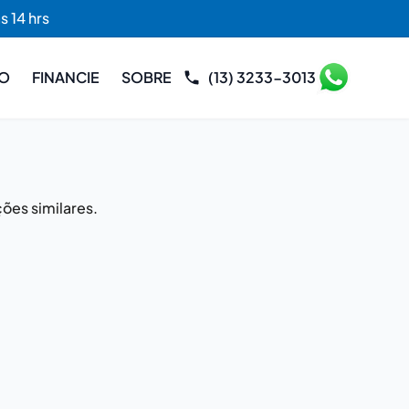
s 14 hrs
RO
FINANCIE
SOBRE
(13) 3233-3013
ões similares.