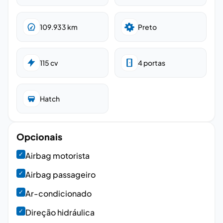
109.933
km
Preto
115
cv
4
portas
Hatch
Opcionais
✓
Airbag motorista
✓
Airbag passageiro
✓
Ar-condicionado
✓
Direção hidráulica