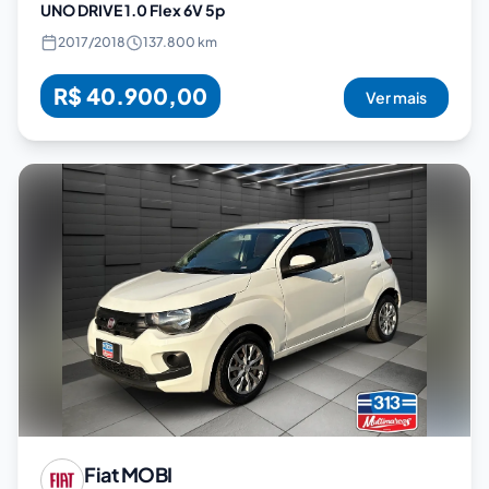
UNO DRIVE 1.0 Flex 6V 5p
2017
/
2018
137.800 km
R$ 40.900,00
Ver mais
Fiat
MOBI