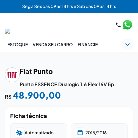
Seg a Sex das 09 as 18 hrs e Sab das 09 as 14 hrs
ESTOQUE
VENDA SEU CARRO
FINANCIE
‹
›
Fiat
Punto
Punto ESSENCE Dualogic 1.6 Flex 16V 5p
48.900,00
R$
Ficha técnica
Automatizado
2015/2016