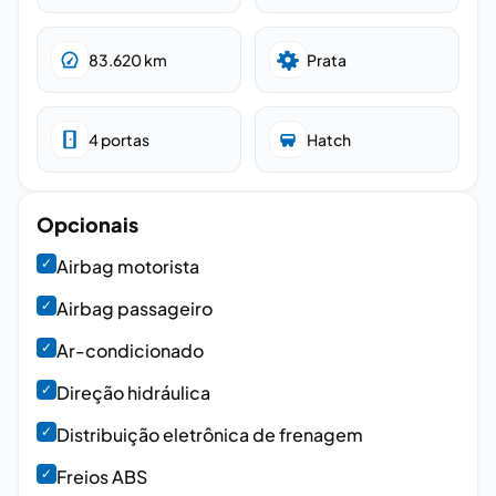
83.620
km
Prata
4
portas
Hatch
Opcionais
✓
Airbag motorista
✓
Airbag passageiro
✓
Ar-condicionado
✓
Direção hidráulica
✓
Distribuição eletrônica de frenagem
✓
Freios ABS