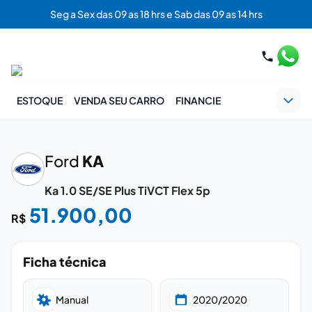
Seg a Sex das 09 as 18 hrs e Sab das 09 as 14 hrs
ESTOQUE
VENDA SEU CARRO
FINANCIE
‹
›
Ford
KA
Ka 1.0 SE/SE Plus TiVCT Flex 5p
51.900,00
R$
Ficha técnica
Manual
2020/2020