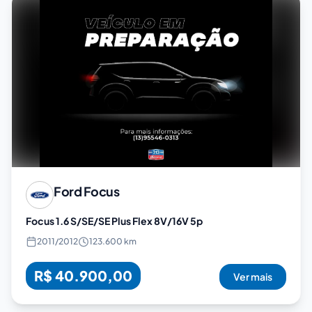
Ford
Focus
Focus 1.6 S/SE/SE Plus Flex 8V/16V 5p
2011
/
2012
123.600 km
R$ 40.900,00
Ver mais