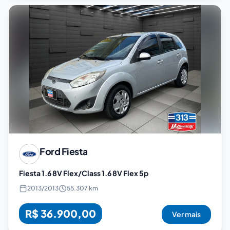
Ford
Fiesta
Fiesta 1.6 8V Flex/Class 1.6 8V Flex 5p
2013
/
2013
55.307 km
R$ 36.900,00
Ver mais