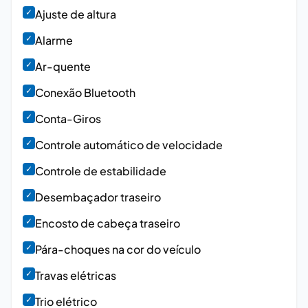
✓
Ajuste de altura
✓
Alarme
✓
Ar-quente
✓
Conexão Bluetooth
✓
Conta-Giros
✓
Controle automático de velocidade
✓
Controle de estabilidade
✓
Desembaçador traseiro
✓
Encosto de cabeça traseiro
✓
Pára-choques na cor do veículo
✓
Travas elétricas
✓
Trio elétrico