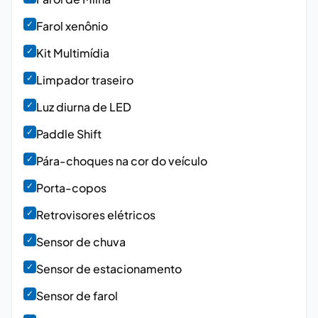
✓
Farol xenônio
✓
Kit Multimídia
✓
Limpador traseiro
✓
Luz diurna de LED
✓
Paddle Shift
✓
Pára-choques na cor do veículo
✓
Porta-copos
✓
Retrovisores elétricos
✓
Sensor de chuva
✓
Sensor de estacionamento
✓
Sensor de farol