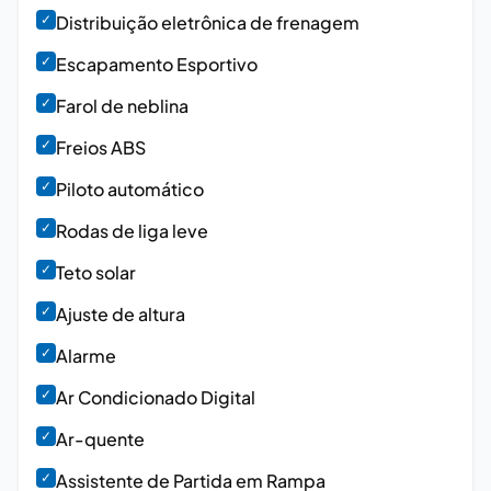
✓
Distribuição eletrônica de frenagem
✓
Escapamento Esportivo
✓
Farol de neblina
✓
Freios ABS
✓
Piloto automático
✓
Rodas de liga leve
✓
Teto solar
✓
Ajuste de altura
✓
Alarme
✓
Ar Condicionado Digital
✓
Ar-quente
✓
Assistente de Partida em Rampa