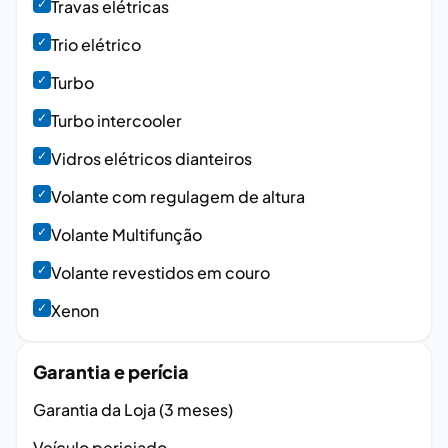
✓
Travas elétricas
✓
Trio elétrico
✓
Turbo
✓
Turbo intercooler
✓
Vidros elétricos dianteiros
✓
Volante com regulagem de altura
✓
Volante Multifunção
✓
Volante revestidos em couro
✓
Xenon
Garantia e perícia
Garantia da Loja (3 meses)
Veículo periciado.