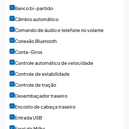
✓
Banco bi-partido
✓
Câmbio automático
✓
Comando de áudio e telefone no volante
✓
Conexão Bluetooth
✓
Conta-Giros
✓
Controle automático de velocidade
✓
Controle de estabilidade
✓
Controle de tração
✓
Desembaçador traseiro
✓
Encosto de cabeça traseiro
✓
Entrada USB
✓
Farol de Milha