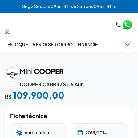
Seg a Sex das 09 as 18 hrs e Sab das 09 as 14 hrs
ESTOQUE
VENDA SEU CARRO
FINANCIE
‹
›
Mini
COOPER
COOPER CABRIO S 1.6 Aut.
109.900,00
R$
Ficha técnica
Automático
2013/2014