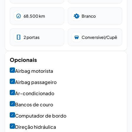
68.500
km
Branco
2
portas
Conversível/Cupê
Opcionais
✓
Airbag motorista
✓
Airbag passageiro
✓
Ar-condicionado
✓
Bancos de couro
✓
Computador de bordo
✓
Direção hidráulica