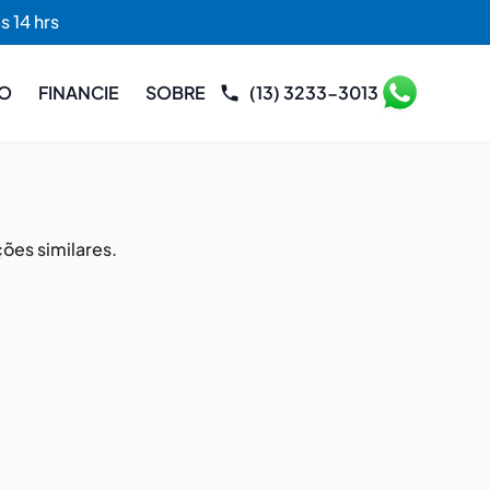
s 14 hrs
RO
FINANCIE
SOBRE
(13) 3233-3013
ões similares.