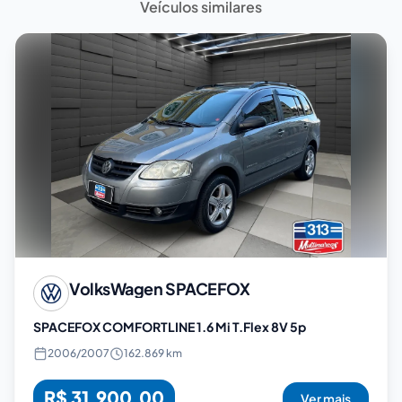
Veículos similares
VolksWagen
SPACEFOX
SPACEFOX COMFORTLINE 1.6 Mi T.Flex 8V 5p
2006
/
2007
162.869 km
R$ 31.900,00
Ver mais