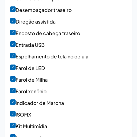
✓
Desembaçador traseiro
✓
Direção assistida
✓
Encosto de cabeça traseiro
✓
Entrada USB
✓
Espelhamento de tela no celular
✓
Farol de LED
✓
Farol de Milha
✓
Farol xenônio
✓
Indicador de Marcha
✓
ISOFIX
✓
Kit Multimídia
✓