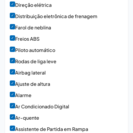
✓
Direção elétrica
✓
Distribuição eletrônica de frenagem
✓
Farol de neblina
✓
Freios ABS
✓
Piloto automático
✓
Rodas de liga leve
✓
Airbag lateral
✓
Ajuste de altura
✓
Alarme
✓
Ar Condicionado Digital
✓
Ar-quente
✓
Assistente de Partida em Rampa