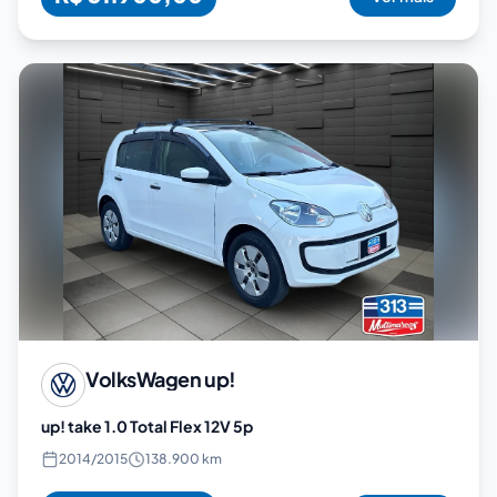
VolksWagen
up!
up! take 1.0 Total Flex 12V 5p
2014
/
2015
138.900 km