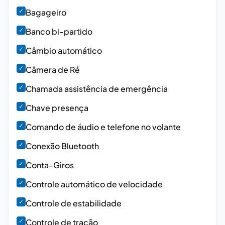
✓
Bagageiro
✓
Banco bi-partido
✓
Câmbio automático
✓
Câmera de Ré
✓
Chamada assistência de emergência
✓
Chave presença
✓
Comando de áudio e telefone no volante
✓
Conexão Bluetooth
✓
Conta-Giros
✓
Controle automático de velocidade
✓
Controle de estabilidade
✓
Controle de tração