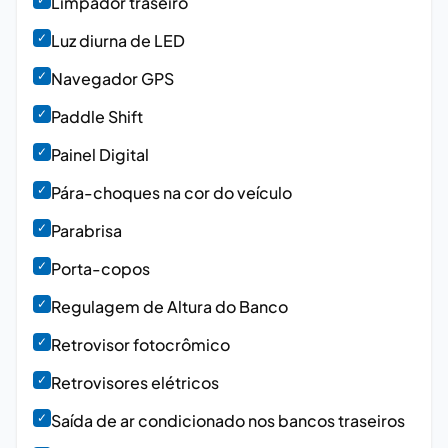
Limpador traseiro
✓
Luz diurna de LED
✓
Navegador GPS
✓
Paddle Shift
✓
Painel Digital
✓
Pára-choques na cor do veículo
✓
Parabrisa
✓
Porta-copos
✓
Regulagem de Altura do Banco
✓
Retrovisor fotocrômico
✓
Retrovisores elétricos
✓
Saída de ar condicionado nos bancos traseiros