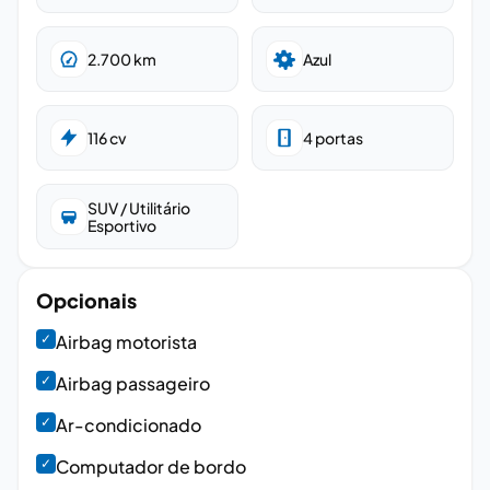
2.700
km
Azul
116
cv
4
portas
SUV / Utilitário
Esportivo
Opcionais
✓
Airbag motorista
✓
Airbag passageiro
✓
Ar-condicionado
✓
Computador de bordo