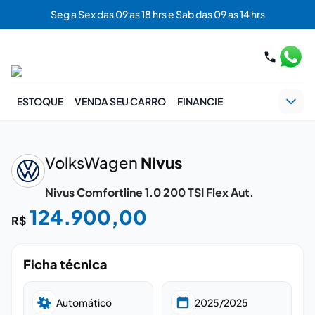
Seg a Sex das 09 as 18 hrs e Sab das 09 as 14 hrs
ESTOQUE
VENDA SEU CARRO
FINANCIE
‹
›
VolksWagen
Nivus
Nivus Comfortline 1.0 200 TSI Flex Aut.
124.900,00
R$
Ficha técnica
Automático
2025/2025