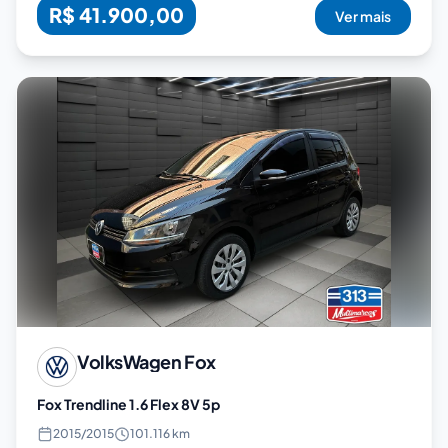
R$ 41.900,00
Ver mais
VolksWagen
Fox
Fox Trendline 1.6 Flex 8V 5p
2015
/
2015
101.116 km