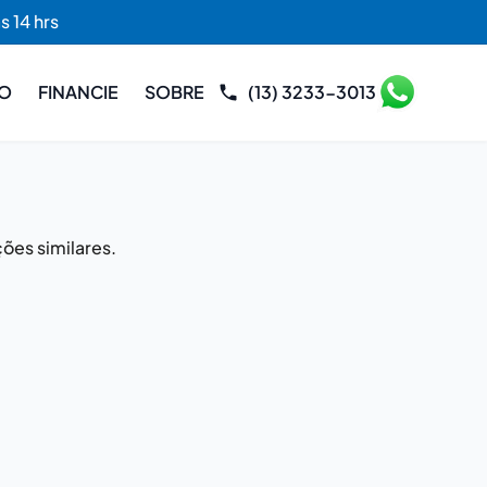
s 14 hrs
RO
FINANCIE
SOBRE
(13) 3233-3013
ões similares.