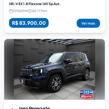
HR-V EX 1.8 Flexone 16V 5p Aut.
2015
/
2016
165.773 km
R$ 83.900,00
Ver mais
Jeep
Renegade