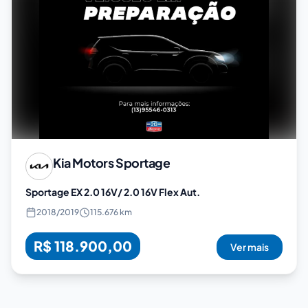
Kia Motors
Sportage
Sportage EX 2.0 16V/ 2.0 16V Flex Aut.
2018
/
2019
115.676 km
R$ 118.900,00
Ver mais