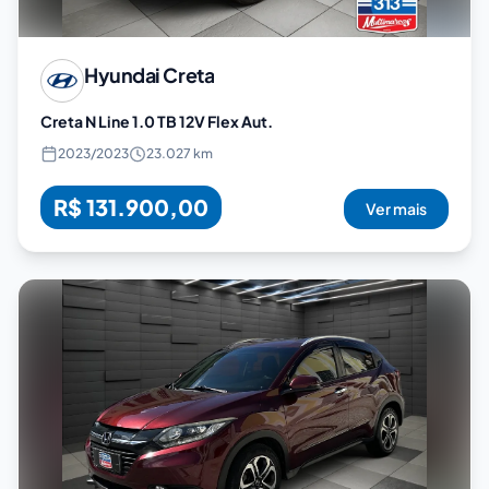
Hyundai
Creta
Creta N Line 1.0 TB 12V Flex Aut.
2023
/
2023
23.027 km
R$ 131.900,00
Ver mais