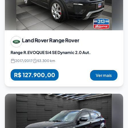
Land Rover
Range Rover
Range R.EVOQUE Si4 SE Dynamic 2.0 Aut.
2017
/
2017
53.300 km
R$ 127.900,00
Ver mais