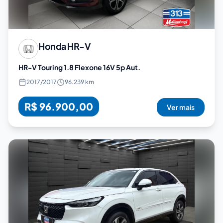
Honda
HR-V
HR-V Touring 1.8 Flexone 16V 5p Aut.
2017
/
2017
96.239 km
R$ 96.900,00
Ver mais