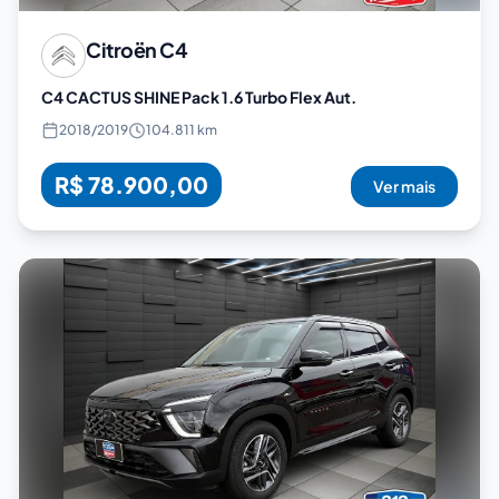
Citroën
C4
C4 CACTUS SHINE Pack 1.6 Turbo Flex Aut.
2018
/
2019
104.811 km
R$ 78.900,00
Ver mais