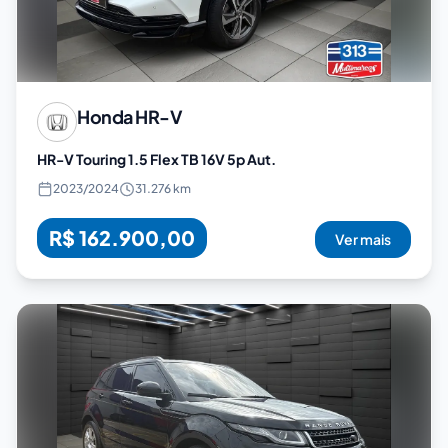
Honda
HR-V
HR-V Touring 1.5 Flex TB 16V 5p Aut.
2023
/
2024
31.276 km
R$ 162.900,00
Ver mais