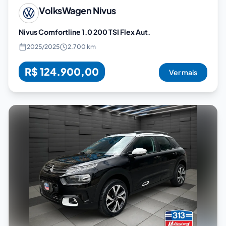
VolksWagen
Nivus
Nivus Comfortline 1.0 200 TSI Flex Aut.
2025
/
2025
2.700 km
R$ 124.900,00
Ver mais