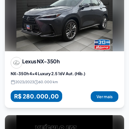
Lexus
NX-350h
NX-350h 4x4 Luxury 2.5 16V Aut. (Híb.)
2023
/
2023
60.000 km
R$ 280.000,00
Ver mais