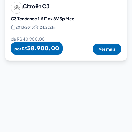
Citroën
C3
C3 Tendance 1.5 Flex 8V 5p Mec.
2013
/
2013
124.232 km
de R$
40.900,00
38.900,00
por R$
Ver mais