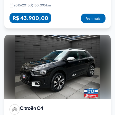
2015
/
2015
150.095 km
R$ 43.900,00
Ver mais
Citroën
C4