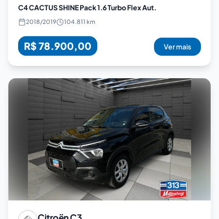
C4 CACTUS SHINE Pack 1.6 Turbo Flex Aut.
2018
/
2019
104.811 km
R$ 78.900,00
Ver mais
Citroën
C3