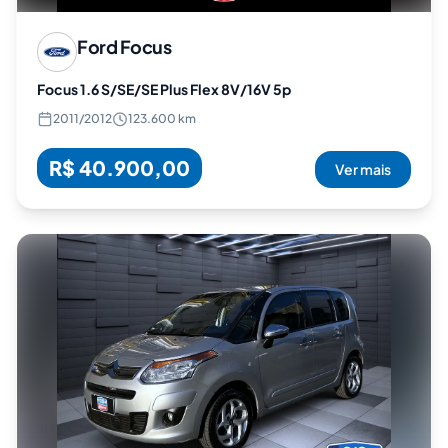
Ford
Focus
Focus 1.6 S/SE/SE Plus Flex 8V/16V 5p
2011
/
2012
123.600 km
R$ 40.900,00
Ver mais