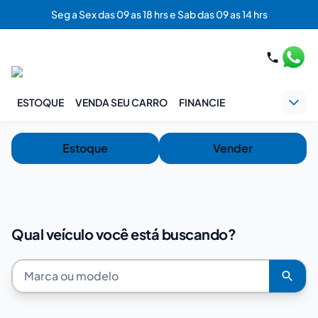
Seg a Sex das 09 as 18 hrs e Sab das 09 as 14 hrs
ESTOQUE
VENDA SEU CARRO
FINANCIE
Estoque
Vender
Qual veículo você está buscando?