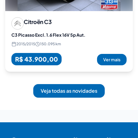
Citroën
C3
C3 Picasso Excl. 1.6 Flex 16V 5p Aut.
2015
/
2015
150.095 km
R$ 43.900,00
Ver mais
Veja todas as novidades