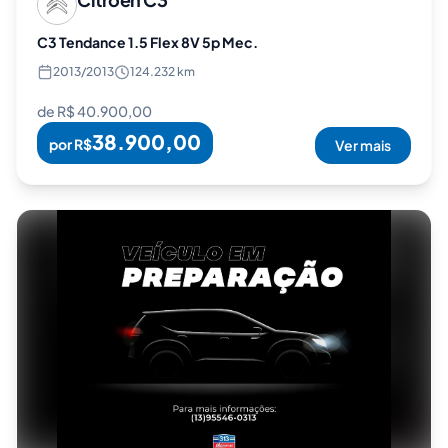
C3 Tendance 1.5 Flex 8V 5p Mec.
2013
/
2013
124.232 km
de R$
40.900,00
38.900,00
por R$
Ver mais