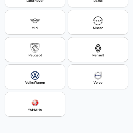
Land Rover
Lexus
Mini
Nissan
Peugeot
Renault
VolksWagen
Volvo
YAMAHA