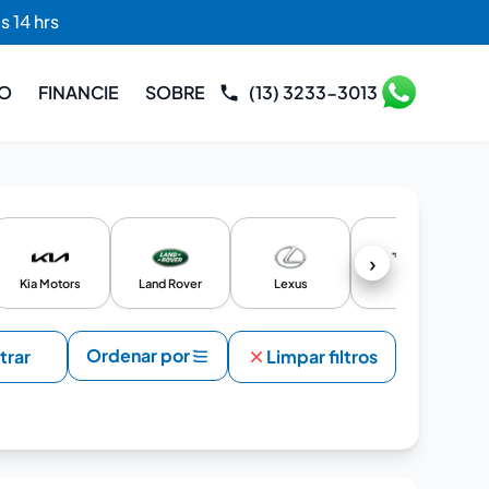
s 14 hrs
RO
FINANCIE
SOBRE
(13) 3233-3013
›
Kia Motors
Land Rover
Lexus
Mini
Ordenar por
ltrar
Limpar filtros