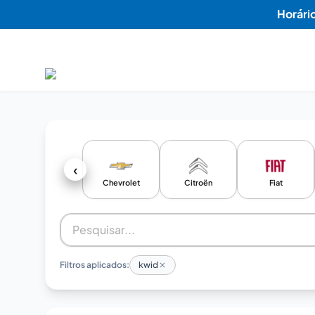
Horári
‹
Chevrolet
Citroën
Fiat
Filtros aplicados:
kwid